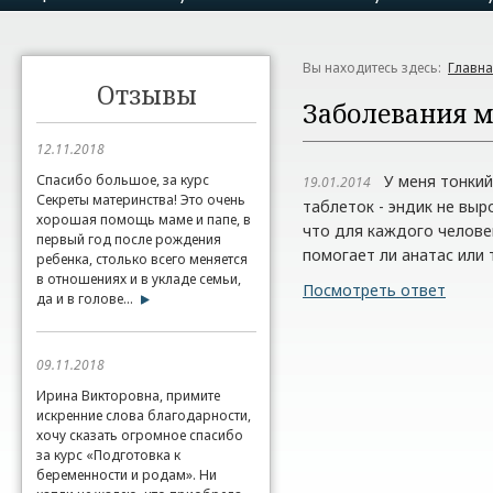
Вы находитесь здесь:
Главн
Отзывы
Заболевания 
12.11.2018
Спасибо большое, за курс
У меня тонкий 
19.01.2014
Секреты материнства! Это очень
таблеток - эндик не выро
хорошая помощь маме и папе, в
что для каждого челове
первый год после рождения
помогает ли анатас или 
ребенка, столько всего меняется
в отношениях и в укладе семьи,
Посмотреть ответ
да и в голове...
09.11.2018
Ирина Викторовна, примите
искренние слова благодарности,
хочу сказать огромное спасибо
за курс «Подготовка к
беременности и родам». Ни