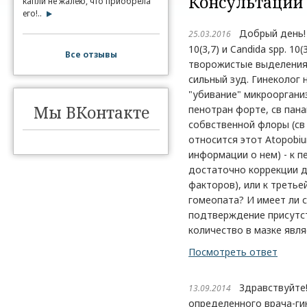
Консультации
капли не жалею, что приобрела
его!..
Добрый день! В
25.03.2016
10(3,7) и Candida spp. 1
Все отзывы
творожистые выделения 
сильный зуд. Гинеколог н
"убивание" микрооргани
Мы ВКонтакте
пенотран форте, св пана
собвственной флоры (св 
относится этот Atopobiu
информации о нем) - к п
достаточно коррекции 
факторов), или к третье
гомеопата? И имеет ли 
подтверждение присутст
количество в мазке явл
Посмотреть ответ
Здравствуйте! 
13.09.2014
определенного врача-ги