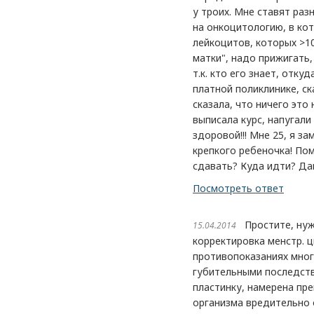
у троих. Мне ставят разн
на онкоцитологию, в кот
лейкоцитов, которых >10
матки", надо прижигать,
т.к. кто его знает, отку
платной поликлинике, ска
сказала, что ничего это
выписала курс, напугали
здоровой!!! Мне 25, я з
крепкого ребеночка! Пом
сдавать? Куда идти? Да
Посмотреть ответ
Простите, нуже
15.04.2014
корректировка менстр. ц
противопоказаниях мног
губительными последств
пластинку, намерена пр
организма вредительно 