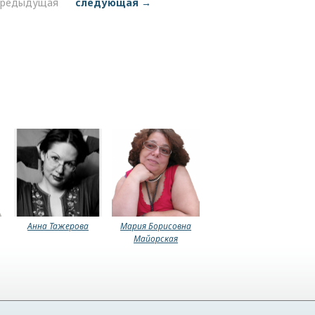
предыдущая
следующая →
Анна Тажерова
Мария Борисовна
Майорская