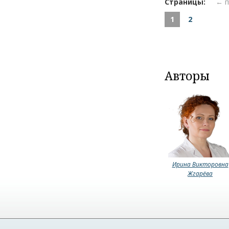
Страницы:
← 
1
2
Авторы
Ирина Викторовна
Жгарёва