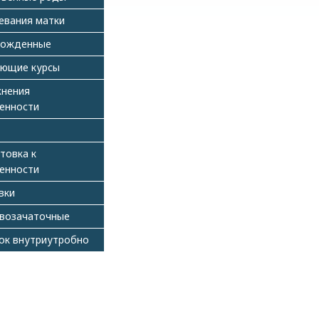
евания матки
рожденные
ющие курсы
нения
енности
товка к
енности
вки
возачаточные
ок внутриутробно