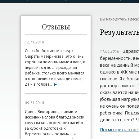
Вы находитесь здесь
Отзывы
Результат
12.11.2018
Спасибо большое, за курс
Здравств
11.06.2016
Секреты материнства! Это очень
беременности, вес
хорошая помощь маме и папе, в
веса на данный мо
первый год после рождения
однако в ЖК мне 
ребенка, столько всего меняется
глюкозе. Я с бол
в отношениях и в укладе семьи,
да и в голове...
раствор глюкозы 7
оказывается начи
(большая нагрузк
09.11.2018
не очень он поле
Ирина Викторовна, примите
ребеночка! Подск
искренние слова благодарности,
деле этот тест? Ч
хочу сказать огромное спасибо
за курс «Подготовка к
Посмотреть отве
беременности и родам». Ни