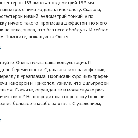
рогестерон 135 нмоль/л эндометрий 13.5 мм
 инвитро. с ними ходила к гинекологу. Сказала,
рогестерон низкий, эндометрий тонкий. Я по
ижу ничего такого, прописала Дюфастон. Но я его
и не пила, знала, что без него обойдусь. И сейчас
чу. Помогите, пожалуйста Олеся
т
уйте. Очень нужна ваша консультация. Я
еделе беременности. Сдала анализы на инфекции,
ереллу и уреаплазма. Прописали курс Вильпрафен
вечи Генферон и Трихопол. Узнала, что Вильпрафен
тиком. Скажите, оправдан ли в моем случае риск
тибиотиков? Не повредит ли это ребенку больше
ранее большое спасибо за ответ. С уважением,
т