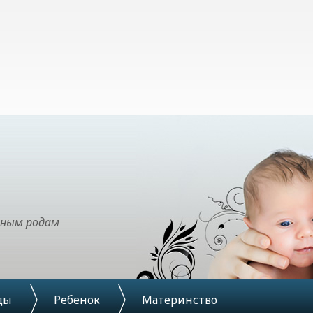
чным родам
ды
Ребенок
Материнство