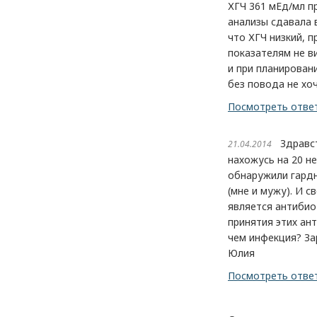
ХГЧ 361 мЕд/мл п
анализы сдавала в
что ХГЧ низкий, п
показателям не в
и при планировани
без повода не хо
Посмотреть отве
Здравств
21.04.2014
нахожусь на 20 н
обнаружили гардн
(мне и мужу). И с
является антибио
принятия этих ан
чем инфекция? За
Юлия
Посмотреть отве