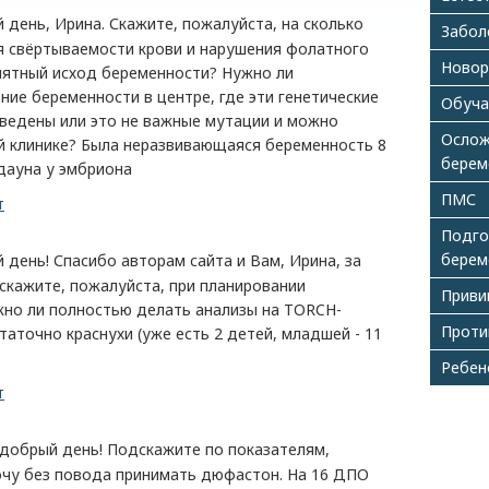
ень, Ирина. Скажите, пожалуйста, на сколько
Забол
 свёртываемости крови и нарушения фолатного
Ново
иятный исход беременности? Нужно ли
ние беременности в центре, где эти генетические
Обуча
ведены или это не важные мутации и можно
Ослож
й клинике? Была неразвивающаяся беременность 8
берем
дауна у эмбриона
ПМС
т
Подго
берем
ень! Спасибо авторам сайта и Вам, Ирина, за
скажите, пожалуйста, при планировании
Приви
но ли полностью делать анализы на TORCH-
Проти
таточно краснухи (уже есть 2 детей, младшей - 11
Ребен
т
обрый день! Подскажите по показателям,
очу без повода принимать дюфастон. На 16 ДПО