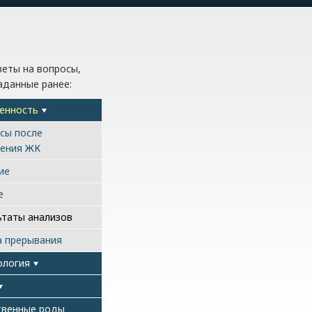
еты на вопросы,
аданные ранее:
енность
сы после
ения ЖК
ие
е
ьтаты анализов
а прерывания
ология
твенные роды