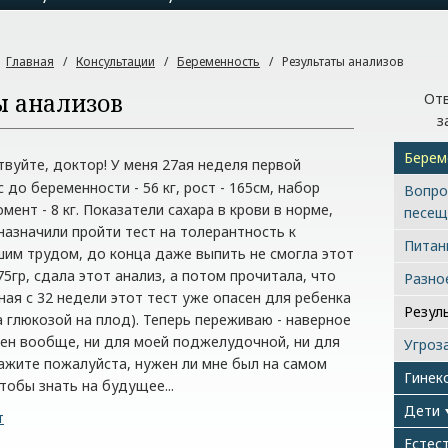
:
Главная
/
Консультации
/
Беременность
/
Результаты анализов
ы анализов
Отв
з
Берем
уйте, доктор! У меня 27ая неделя первой
 до беременности - 56 кг, рост - 165см, набор
Вопро
мент - 8 кг. Показатели сахара в крови в норме,
песещ
назначили пройти тест на толерантность к
Питан
ьшим трудом, до конца даже выпить не смогла этот
5гр, сдала этот анализ, а потом прочитала, что
Разно
ная с 32 недели этот тест уже опасен для ребенка
Резул
а глюкозой на плод). Теперь переживаю - наверное
зен вообще, ни для моей поджелудочной, ни для
Угроз
ажите пожалуйста, нужен ли мне был на самом
Гинек
тобы знать на будущее...
Дети
т
Естес