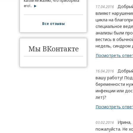
капли не жалею, что приобрела
его!..
Добрый д
17.04.2016
влияют нарушения
цикла на благопр
Все отзывы
специальное веде
анализы были про
вестись в обычно
недель, синдром 
Мы ВКонтакте
Посмотреть отве
Добрый д
16.04.2016
вашу работу! Под
беременности нуж
инфекции или дос
лет)?
Посмотреть отве
Ирина, д
03.02.2016
пожалуйста. Не х