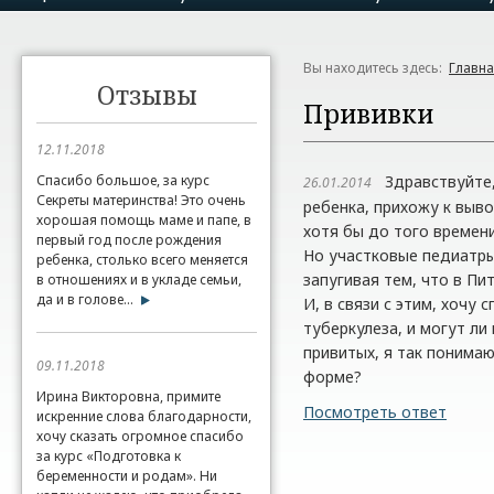
Вы находитесь здесь:
Главн
Отзывы
Прививки
12.11.2018
Спасибо большое, за курс
Здравствуйте, 
26.01.2014
Секреты материнства! Это очень
ребенка, прихожу к выво
хорошая помощь маме и папе, в
хотя бы до того времени
первый год после рождения
Но участковые педиатры
ребенка, столько всего меняется
запугивая тем, что в Пи
в отношениях и в укладе семьи,
да и в голове...
И, в связи с этим, хочу 
туберкулеза, и могут ли
привитых, я так понимаю
09.11.2018
форме?
Ирина Викторовна, примите
Посмотреть ответ
искренние слова благодарности,
хочу сказать огромное спасибо
за курс «Подготовка к
беременности и родам». Ни