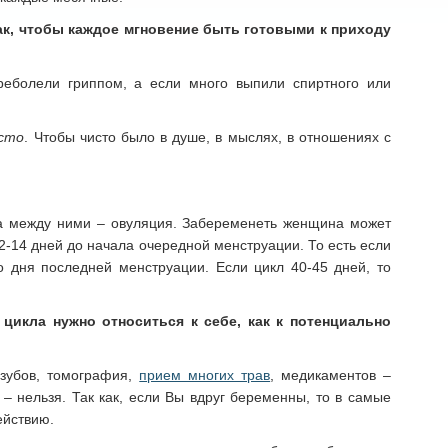
ак, чтобы каждое мгновение быть готовыми к приходу
ереболели гриппом, а если много выпили спиртного или
исто
. Чтобы чисто было в душе, в мыслях, в отношениях с
ца между ними – овуляция. Забеременеть женщина может
12-14 дней до начала очередной менструации. То есть если
о дня последней менструации. Если цикл 40-45 дней, то
 цикла нужно относиться
к себе,
как к потенциально
 зубов, томография,
прием многих трав
, медикаментов –
– нельзя. Так как, если Вы вдруг беременны, то в самые
ействию.