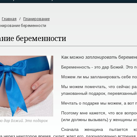
:
Главная
/
Планирование
нирование беременности
ние беременности
Как можно
запланировать
беремен
Беременность - это дар Божий. Это 
Можем ли мы запланировать себе п
Мы можем помечтать, что сейчас раз
упакованный подарок, перевязанны
Мечтать о подарке мы можем, а вот п
Поэтому мне кажется, что все вопр
(или должны вызывать) у женщины 
то дар Божий. Это подарок
Сначала женщина пытается ко
 а через некоторое время сидит, ждет его, разочарованно встреча