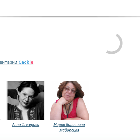
bled
ментарии
Cackl
e
Анна Тажерова
Мария Борисовна
Майорская