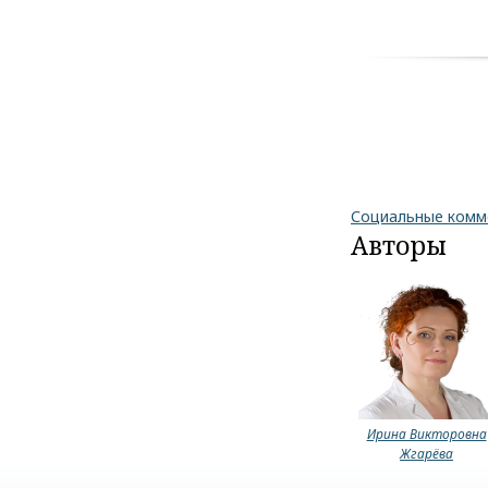
Comments are disa
Социальные ком
Авторы
Ирина Викторовна
Жгарёва