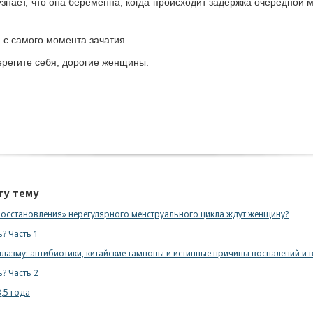
нает, что она беременна, когда происходит задержка очередной м
с самого момента зачатия.
ерегите себя, дорогие женщины.
ту тему
восстановления» нерегулярного менструального цикла ждут женщину?
? Часть 1
плазму: антибиотики, китайские тампоны и истинные причины воспалений и
? Часть 2
,5 года