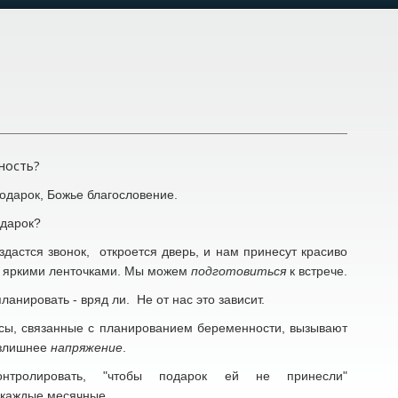
ность?
подарок, Божье благословение.
одарок?
дастся звонок, откроется дверь, и нам принесут красиво
й яркими ленточками. Мы можем
подготовиться
к встрече.
ланировать - вряд ли. Не от нас это зависит.
осы, связанные с планированием беременности, вызывают
излишнее
напряжение
.
нтролировать, "чтобы подарок ей не принесли"
я каждые месячные.