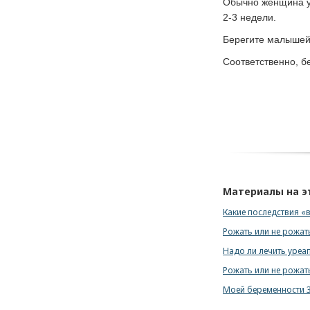
Обычно женщина уз
2-3 недели.
Берегите малышей 
Соответственно, б
Материалы на э
Какие последствия «
Рожать или не рожать
Надо ли лечить уреа
Рожать или не рожать
Моей беременности 3