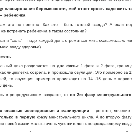
ду планирования беременности, мой ответ прост: надо жить т
–
ребеночка.
ам это не понятно. Как это - быть готовой всегда? А если п
 же встречать ребеночка в таком состоянии?
 вся и "соль" – надо каждый день стремиться жить
максимально ч
имею ввиду здоровье).
мент.
льный цикл разделяется на
две фазы
: 1 фаза и 2 фаза, грани
, как яйцеклетка созрела, и произошла овуляция. Это примерно за 
ней, то овуляция примерно происходит на 14 -15 день с первог
0 день.
сь в репродуктивном возрасте, то
во 2ю фазу менструального
но опасные исследования и манипуляции
– рентген, лечение
только в первую фазу
менструального цикла. А во вторую фазу 
ия новой жизни малыш очень чувствителен к повреждающему возд