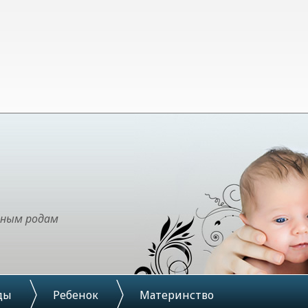
чным родам
ды
Ребенок
Материнство