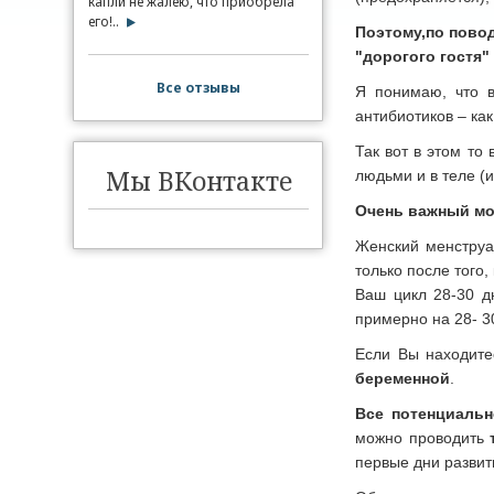
капли не жалею, что приобрела
его!..
Поэтому,
по пово
"дорогого гостя"
Все отзывы
Я понимаю, что в
антибиотиков – как
Так вот в этом то
Мы ВКонтакте
людьми и в теле (
Очень важный мо
Женский менструа
только после того
Ваш цикл 28-30 д
примерно на 28- 3
Если Вы находите
беременной
.
Все потенциаль
можно проводить
первые дни развит