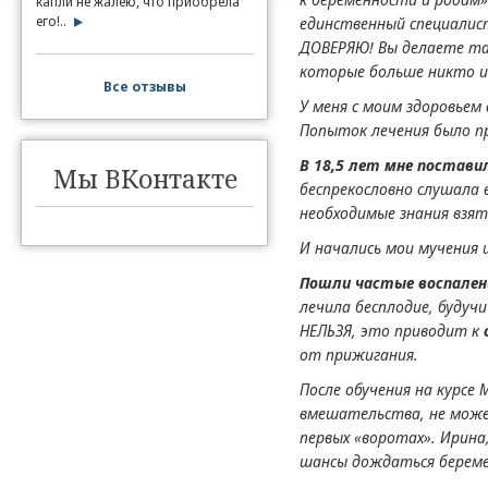
капли не жалею, что приобрела
его!..
единственный специалис
ДОВЕРЯЮ! Вы делаете тако
которые больше никто и 
Все отзывы
У меня с моим здоровьем
Попыток лечения было п
В 18,5 лет мне постави
Мы ВКонтакте
беспрекословно слушала 
необходимые знания взят
И начались мои мучения
Пошли частые воспален
лечила бесплодие, будуч
НЕЛЬЗЯ, это приводит к
от прижигания.
После обучения на курсе
вмешательства, не може
первых «воротах». Ирина
шансы дождаться берем