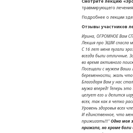
Смотрите лекцию «Эро
травмирующего лечения 
Подробнее о лекции зд
Отзывы участников л
Ирина, ОГРОМНОЕ Вам СП
Лекция про ЭШМ спасла м
С 16 лет меня пугали эр
всегда были отличные. За
во время активного поис
Посещали с мужем Ваши л
беременности, жаль что 
Благодаря Вам у нас стал
мужа вперед! Теперь это
целует его и делится иг
всех, так как я четко р
Уровень здоровья всех чл
И единственное, что мен
прижигать!!!"
Одна моя 
прижгла, но кроме боли