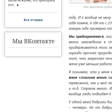
капли не жалею, что приобрела
его!..
Как захотеть роди
году. И я вообще не мог
Все отзывы
себя помню, я где-то с 23
говорю себе примерно то
Мы предохраняемся
, по
Мы ВКонтакте
моего нахождения в с
придерживается того м
гораздо прочнее природ
тот, что закреплен печ
жена уже меньше работа
Я понимаю, что у меня 
меня слишком много си
тревожной, как и мой л
и т.д. Страхов много. 
вообще люди подходят к
У одной моей бабушки бы
– четверо. Но от бабуш