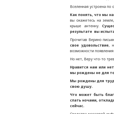
Вселенная устроена по о
Как понять, что мы н
вы окажетесь на земле
крыше антенну.
Суще
результате
вы испыта
Прочитав Верино письм
свое удовольствие
, 
возможности появления 
Но нет, Веру что-то тре
Нравится нам или нет
мы рождены не для то
Мы рождены для труд
свою душу.
Что может быть благ
спать ночами, отклад
сейчас.
Средства массовой инф