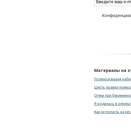
Конфиденциал
Материалы на э
Полипрагмазия наби
Шесть правил прекра
Отеки при беременнос
Я родилась в результ
Как не попасть на ке