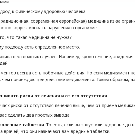
мами.
дход к физическому здоровью человека.
традиционная, современная европейская) медицина из-за огран
стно корректировать нарушения в организме.
ого, что такая медицина не нужна?
му подходу есть определенное место.
ицина неотложных случаев. Например, кровотечение, эпидемия 
дей.
ментов всегда есть побочные действия. Но если медикамент не
, чем повреждающее действие медикамента. Таким образом,
н
шивать риски от лечения и от его отсутствия.
чаях риски от отсутствия лечения выше, чем от приема медика
 вас сделать два простых вывода:
 полезные таблетки
. То есть, если вы запустили здоровье до
а врачей, что они назначают вам вредные таблетки.