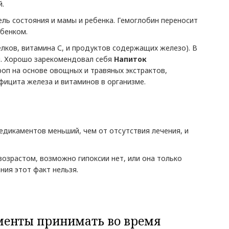
й.
ель состояния и мамы и ребенка. Гемоглобин переносит
ебенком.
ков, витамина С, и продуктов содержащих железо). В
и. Хорошо зарекомендовал себя
Напиток
роп на основе овощных и травяных экстрактов,
ицита железа и витаминов в организме.
едикаментов меньший, чем от отсутствия лечения, и
 возрастом, возможно гипоксии нет, или она только
ния этот факт нельзя.
аменты принимать во время