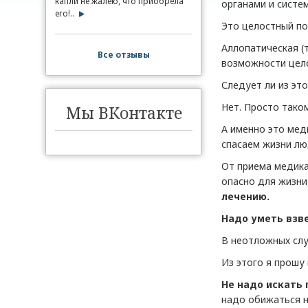
капли не жалею, что приобрела
органами и систе
его!..
Это целостный по
Аллопатическая (
Все отзывы
возможности цело
Следует ли из эт
Нет. Просто тако
Мы ВКонтакте
А именно это мед
спасаем жизни лю
От приема медика
опасно для жизни
лечению.
Надо уметь взве
В неотложных слу
Из этого я прошу
Не надо искать
надо обижаться н