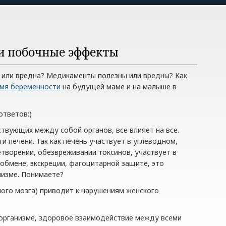
 и побочные эффекты
 или вредна? Медикаменты полезны или вредны? Как
емя беременности
на будущей маме и на малыше в
ответов:)
ствующих между собой органов, все влияет на все.
и печени. Так как печень участвует в углеводном,
творении, обезвреживании токсинов, участвует в
обмене, экскреции, фагоцитарной защите, это
низме. Понимаете?
ного мозга) приводит к нарушениям женского
в организме, здоровое взаимодействие между всеми