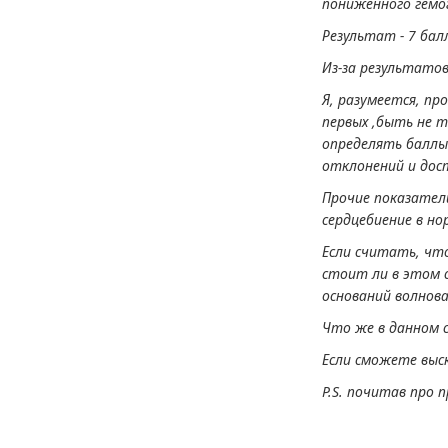
пониженного гемо
Результат - 7 бал
Из-за результатов
Я, разумеется, пр
первых ,быть не т
определять баллы 
отклонений и дос
Прочие показатели
сердцебиение в но
Если считать, что
стоит ли в этом с
оснований волнов
Что же в данном с
Если сможете выск
P.S. почитав про 