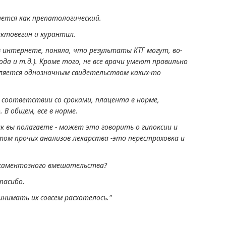
вается как препатологический.
 актовегин и курантил.
в интернете, поняла, что результаты КТГ могут, во-
да и т.д.). Кроме того, не все врачи умеют правильно
является однозначным свидетельством каких-то
 в соответствии со сроками, плацента в норме,
 В общем, все в норме.
к вы полагаете - может это говорить о гипоксии и
том прочих анализов лекарства -это перестраховка и
дикаментозного вмешательства?
пасибо.
инимать их совсем расхотелось."