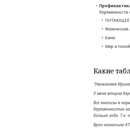
Профилактика
беременности 
ПИТАЮЩЕЕ П
Физическая 
Баня;
Мир и покой
Какие таб
"Уважаемая Ирина
У меня вторая бер
Все анализы в нор
беременностью мал
больше года. Т.е.
Врач назначила К