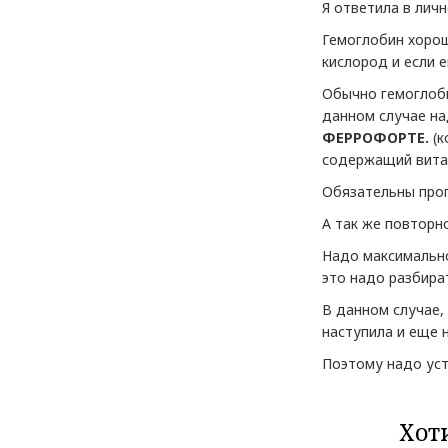
Я ответила в лич
Гемоглобин хорош
кислород и если 
Обычно гемоглоби
данном случае на
ФЕРРОФОРТЕ.
(к
содержащий витам
Обязательны прог
А так же повторн
Надо максимально
это надо разбира
В данном случае, 
наступила и еще 
Поэтому надо уст
Хот