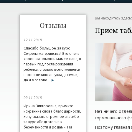
Вы находитесь здесь
Отзывы
Прием таб
12.11.2018
Спасибо большое, за курс
Секреты материнства! Это очень
хорошая помощь маме и папе, в
первый год после рождения
ребенка, столько всего меняется
в отношениях и в укладе семьи,
да и в голове...
09.11.2018
Ирина Викторовна, примите
Нет ничего отдел
искренние слова благодарности,
хочу сказать огромное спасибо
гормонального фон
за курс «Подготовка к
Поэтому главная 
беременности и родам». Ни