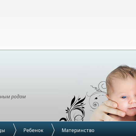
чным родам
ды
Ребенок
Материнство