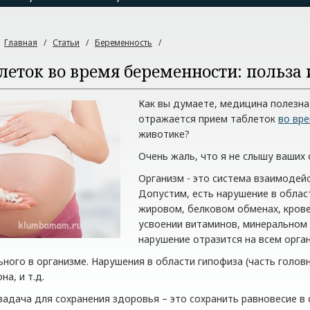
:
Главная
/
Статьи
/
Беременность
/
леток во время беременности: польза
Как вы думаете, медицина полезна
отражается прием таблеток
во вр
животике?
Очень жаль, что я не слышу ваших 
Организм - это система взаимодей
Допустим, есть нарушение в област
жировом, белковом обменах, крове
усвоении витаминов, минеральном 
нарушение отразится на всем орга
ьного в организме. Нарушения в области гипофиза (часть голов
а, и т.д.
задача для сохранения здоровья – это сохранить равновесие 