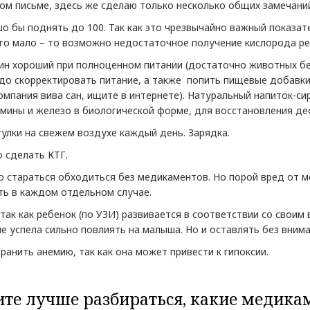
ном письме, здесь же сделаю только несколько общих замечани
о бы поднять до 100. Так как это чрезвычайно важный показат
его мало – то возможно недостаточное получение кислорода р
н хороший при полноценном питании (достаточно животных бел
до скорректировать питание, а также попить пищевые добавк
омпания вива сан, ищите в интернете). Натуральный напиток-си
ины и железо в биологической форме, для восстановления деф
улки на свежем воздухе каждый день. Зарядка.
о сделать КТГ.
 стараться обходиться без медикаментов. Но порой вред от м
ть в каждом отдельном случае.
так как ребенок (по УЗИ) развивается в соответствии со своим
не успела сильно повлиять на малыша. Но и оставлять без внима
ранить анемию, так как она может привести к гипоксии.
ите лучше разбираться, какие медик