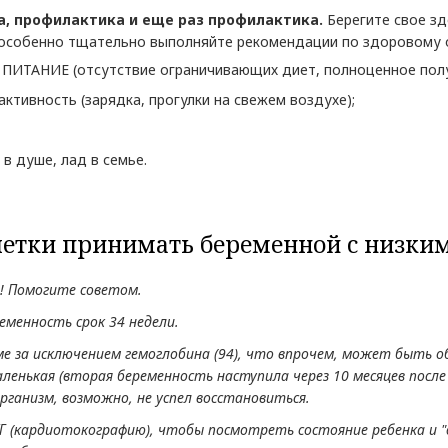
, профилактика и еще раз профилактика.
Берегите свое з
особенно тщательно выполняйте рекомендации по здоровому 
ИТАНИЕ (отсутствие ограничивающих диет, полноценное получ
активность (зарядка, прогулки на свежем воздухе);
 в душе, лад в семье.
летки принимать беременной с низки
! Помогите советом.
еменность срок 34 недели.
ме за исключением гемоглобина (94), что впрочем, может быть 
енькая (вторая беременность наступила через 10 месяцев после 
 организм, возможно, не успел восстановиться.
ТГ (кардиотокографию), чтобы посмотреть состояние ребенка и 