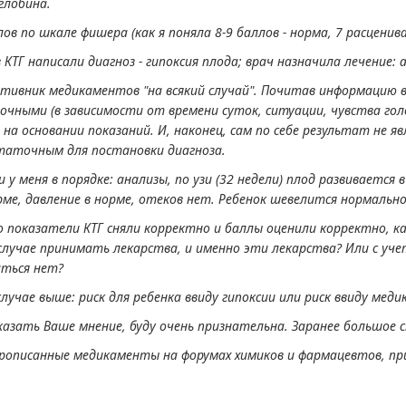
глобина.
лов по шкале фишера (как я поняла 8-9 баллов - норма, 7 расцени
 КТГ написали диагноз - гипоксия плода; врач назначила лечение:
отивник медикаментов "на всякий случай". Почитав информацию 
очными (в зависимости от времени суток, ситуации, чувства голо
на основании показаний. И, наконец, сам по себе результат не 
таточным для постановки диагноза.
 у меня в порядке: анализы, по узи (32 недели) плод развивается
рме, давление в норме, отеков нет. Ребенок шевелится нормально.
 показатели КТГ сняли корректно и баллы оценили корректно, ка
лучае принимать лекарства, и именно эти лекарства? Или с уче
аться нет?
лучае выше: риск для ребенка ввиду гипоксии или риск ввиду ме
азать Ваше мнение, буду очень признательна. Заранее большое с
прописанные медикаменты на форумах химиков и фармацевтов, пр