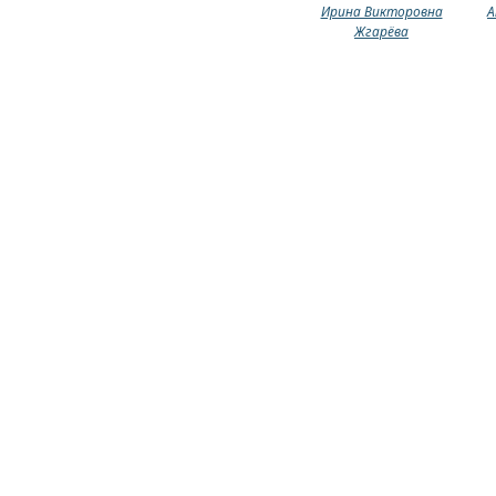
Ирина Викторовна
А
Жгарёва