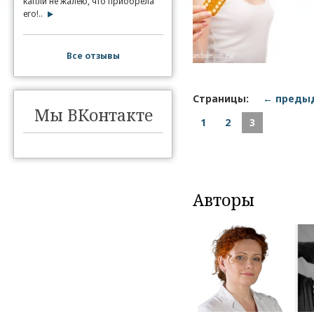
капли не жалею, что приобрела
его!..
Все отзывы
Страницы:
← преды
Мы ВКонтакте
1
2
3
Авторы