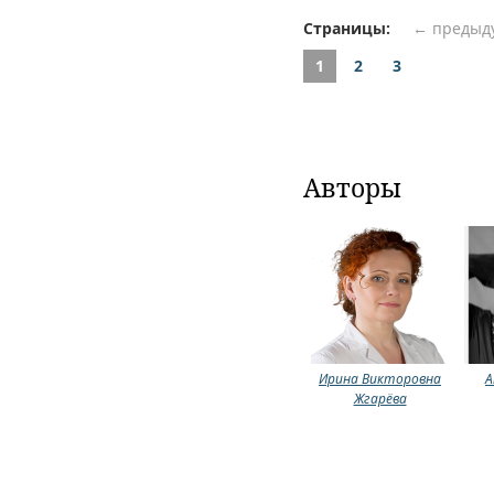
Страницы:
← предыд
1
2
3
Авторы
Ирина Викторовна
А
Жгарёва