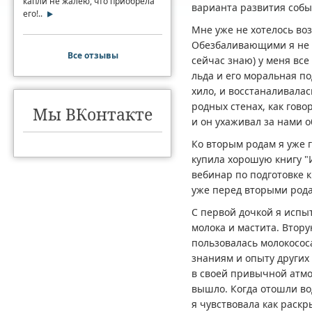
капли не жалею, что приобрела
варианта развития событ
его!..
Мне уже не хотелось во
Обезбаливающими я не п
Все отзывы
сейчас знаю) у меня вс
льда и его моральная по
хило, и восстаналивалас
родных стенах, как гово
Мы ВКонтакте
и он ухаживал за нами 
Ко вторым родам я уже 
купила хорошую книгу "
вебинар по подготовке 
уже перед вторыми родам
С первой дочкой я испы
молока и мастита. Втор
пользовалась молокосос
знаниям и опыту других
в своей привычной атмо
вышло. Когда отошли во
я чувствовала как раск