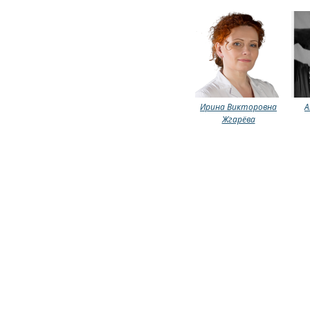
Ирина Викторовна
А
Жгарёва