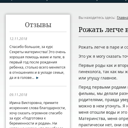
Вы находитесь здесь:
Главн
Отзывы
Рожать легче 
12.11.2018
Спасибо большое, за курс
Рожать легче в паре и с
Секреты материнства! Это очень
Это уж я могу сказать то
хорошая помощь маме и папе, в
первый год после рождения
Первые роды как и втор
ребенка, столько всего меняется
гинеколога, так как мы 
в отношениях и в укладе семьи,
да и в голове...
или упущу главное.
Перед первыми родами м
фильмы, мы делали раз
09.11.2018
родителями, правда уве
Ирина Викторовна, примите
можно в нем утонуть. Я 
искренние слова благодарности,
меня отошли воды и это
хочу сказать огромное спасибо
за курс «Подготовка к
Материнства, меня опре
беременности и родам». Ни
практически нет, они со