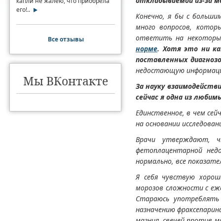
откладываемой из-за м
капли не жалею, что приобрела
его!..
Конечно, я бы с больши
много вопросов, котор
ответить на некоторы
Все отзывы
норме
. Хотя это ни к
поставленных диагноз
недостающую информацию
Мы ВКонтакте
За науку взаимодействи
сейчас я одна из любим
Единственное, в чем сей
на основании исследован
Врачи утверждают, ч
фетоплацентарной недо
нормально, все показате
Я себя чувствую хорошо
морозов сложности с еже
Стараюсь употреблять 
назначению фраксепарин
магния, свечей против 