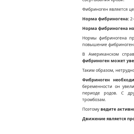
Фибриноген является ц
Норма фибриногена:
2—
Норма фибриногена н
Нормы фибриногена 
повышение фибриноген
В Американском справ
фибриноген может уве
Таким образом, нетрудн
Фибриноген необход
беременности он увели
периоде родов. С др
тромбозам.
Поэтому
ведите активн
Движение является пр