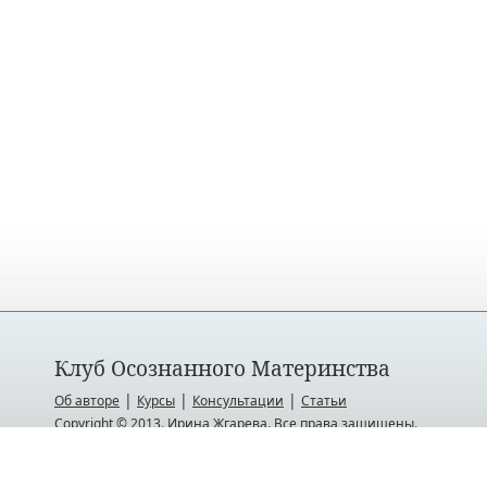
Клуб Осознанного Материнства
|
|
|
Об авторе
Курсы
Консультации
Статьи
Copyright © 2013. Ирина Жгарева. Все права защищены.
ИП Жгарева Ирина Викторовна ОГРНИП 314470519600056
Служба поддержки:
http://klumbamam.support-desk.ru